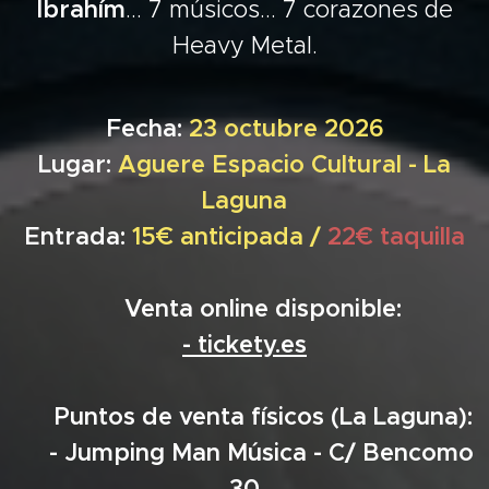
Ibrahím
... 7 músicos... 7 corazones de
Heavy Metal.
Fecha:
23 octubre 2026
Lugar:
Aguere Espacio Cultural - La
Laguna
Entrada:
15€ anticipada
/
22€ taquilla
➡️ Venta online disponible:
- tickety.es
➡️ Puntos de venta físicos (La Laguna):
- Jumping Man Música - C/ Bencomo
30