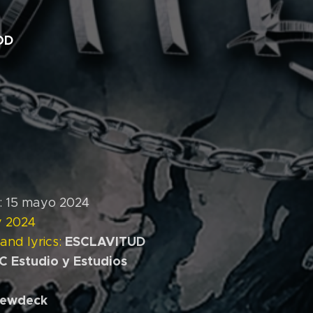
OD
15 mayo 2024
 2024
ESCLAVITUD
and lyrics:
C Estudio y Estudios
Newdeck