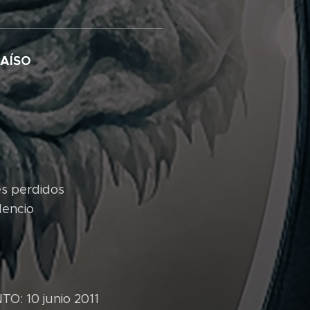
AÍSO
es perdidos
ilencio
o
: 10 junio 2011