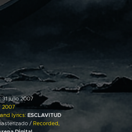
1 julio 2007
y 2007
ESCLAVITUD
and lyrics:
asterizado /
Recorded,
Arena Digital