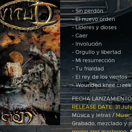
- Sin perdón
- El nuevo orden
- Líderes y dioses
- Caer
- Involución
- Orgullo y libertad
- Mi resurrección
- Tu frialdad
- El rey de los vientos
- Wounded knee creek
FECHA LANZAMIENTO: 3
RELEASE DATE: 31 Jul
Música y letras /
Music 
Grabado, mezclado y m
mixing and mastering: