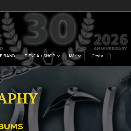
HE BAND
TIENDA / SHOP
Más
Cesta
APHY
LBUMS