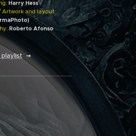
Harry Hess
ng:
/
Artwork and layout:
urmaPhoto)
Roberto Afonso
hy:
playlist