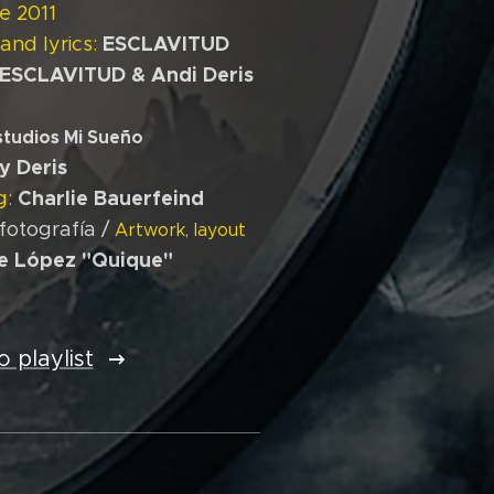
e 2011
ESCLAVITUD
and lyrics:
ESCLAVITUD & Andi Deris
studios Mi Sueño
y Deris
Charlie Bauerfeind
g:
 fotografía /
Artwork, layout
e López "Quique"
 playlist