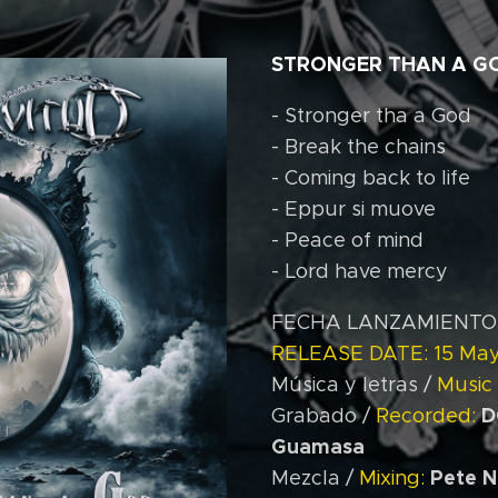
STRONGER THAN A G
- Stronger tha a God
- Break the chains
- Coming back to life
- Eppur si muove
- Peace of mind
- Lord have mercy
FECHA LANZAMIENTO: 
RELEASE DATE: 15 May
Música y letras /
Music 
D
Grabado /
Recorded:
Guamasa
Pete 
Mezcla /
Mixing: