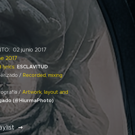
O: 02 junio 2017
e 2017
ESCLAVITUD
 lyrics:
erizado /
Recorded, mixing
o
tografía /
Artwork, layout and
gado (@HiurmaPhoto)
ylist