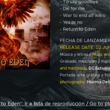
- To say goodbye
- Die for me
- War to end all wars
- Yes or no
- Return to Eden
FECHA DE LANZAMIENT
RELEASE DATE: 02 Jun
Música y letras /
Music and
Grabado, mezclado y mast
DC Estudi
and mastering:
Portada, arte gráfico y fo
Hiurma Del
photography:
to Eden": Ir a lista de reproducción / Go to pla