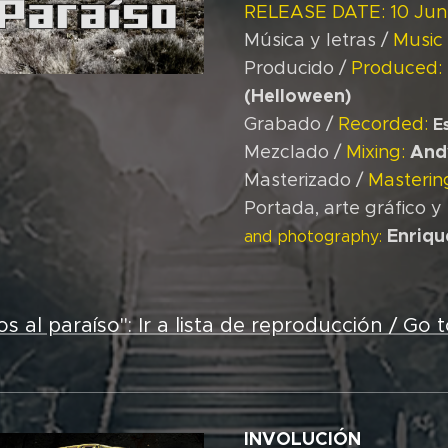
RELEASE DATE: 10 Jun
Música y letras /
Music 
Producido /
Produced:
(Helloween)
Grabado /
Recorded:
E
And
Mezclado /
Mixing:
Masterizado /
Masterin
Portada, arte gráfico y
Enriqu
and photography:
al paraíso": Ir a lista de reproducción / Go to
INVOLUCIÓN