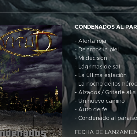
CONDENADOS AL PAR
- Alerta roja
- Dejarnos la piel
- Mi decisión
- Lágrimas de sal
- La última estación
- La noche de los héro
- Alzados / Gritarle al s
- Un nuevo camino
- Auto de fe
- Condenado al paraís
FECHA DE LANZAMIENTO