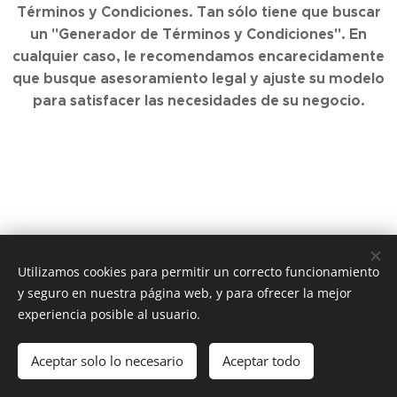
Términos y Condiciones. Tan sólo tiene que buscar
un "Generador de Términos y Condiciones". En
cualquier caso, le recomendamos encarecidamente
que busque asesoramiento legal y ajuste su modelo
para satisfacer las necesidades de su negocio.
Utilizamos cookies para permitir un correcto funcionamiento
y seguro en nuestra página web, y para ofrecer la mejor
experiencia posible al usuario.
©
®
2024 Esclavitud y Asociación Musical Esclavitud -
Santa Cruz de Tenerife - Spain
Aceptar solo lo necesario
Aceptar todo
Creado con
Webnode
Cookies